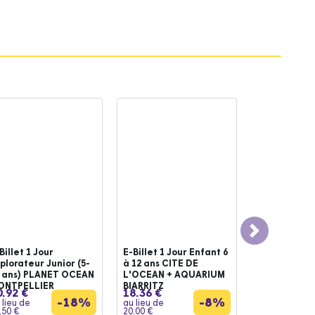
Next
Billet 1 Jour
E-Billet 1 Jour Enfant 6
plorateur Junior (5-
à 12 ans CITE DE
 ans) PLANET OCEAN
L'OCEAN + AQUARIUM
ONTPELLIER
BIARRITZ
0.92 €
18.36 €
-18%
-8%
 lieu de
au lieu de
.50 €
20.00 €