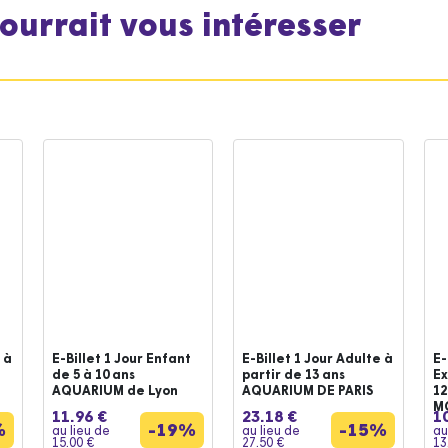
pourrait vous intéresser
 à
E-Billet 1 Jour Enfant
E-Billet 1 Jour Adulte à
E-
de 5 à 10 ans
partir de 13 ans
Ex
AQUARIUM de Lyon
AQUARIUM DE PARIS
12
M
11.96 €
23.18 €
1
%
-19%
-15%
au lieu de
au lieu de
au
15.00 €
27.50 €
13