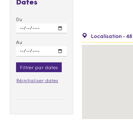
Dates
Du
Localisation - 48
Au
Filtrer par dates
Réinitialiser dates