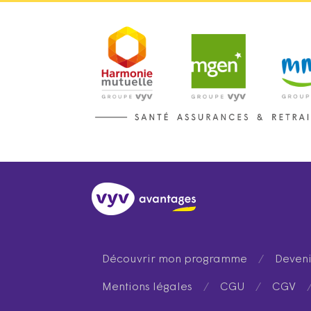
Découvrir mon programme
/
Deveni
Mentions légales
/
CGU
/
CGV