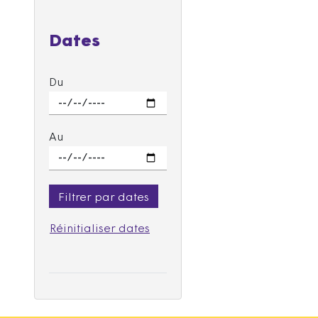
Dates
Du
Au
Filtrer par dates
Réinitialiser dates